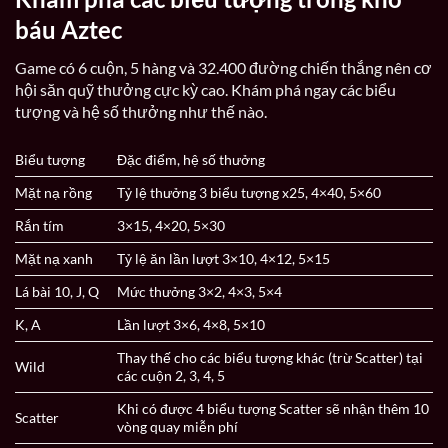
báu Aztec
Game có 6 cuộn, 5 hàng và 32.400 đường chiến thắng nên cơ
hội săn quỹ thưởng cực kỳ cao. Khám phá ngay các biểu
tượng và hệ số thưởng như thế nào.
Biểu tượng
Đặc điểm, hệ số thưởng
Mặt nạ rồng
Tỷ lệ thưởng 3 biểu tượng x25, 4×40, 5×60
Rắn tím
3×15, 4×20, 5×30
Mặt nạ xanh
Tỷ lệ ăn lần lượt 3×10, 4×12, 5×15
Lá bài 10, J, Q
Mức thưởng 3×2, 4×3, 5×4
K, A
Lần lượt 3×6, 4×8, 5×10
Thay thế cho các biểu tượng khác (trừ Scatter) tại
Wild
các cuộn 2, 3, 4, 5
Khi có được 4 biểu tượng Scatter sẽ nhận thêm 10
Scatter
vòng quay miễn phí