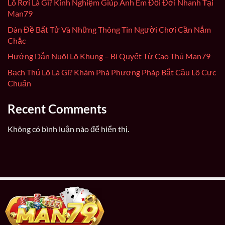
Lô Rơi Là Gì? Kinh Nghiệm Giúp Anh Em Đổi Đời Nhanh Tại
Man79
Dàn Đề Bất Tử Và Những Thông Tin Người Chơi Cần Nắm
Chắc
Hướng Dẫn Nuôi Lô Khung – Bí Quyết Từ Cao Thủ Man79
Bạch Thủ Lô Là Gì? Khám Phá Phương Pháp Bắt Cầu Lô Cực
Chuẩn
Recent Comments
Không có bình luận nào để hiển thị.