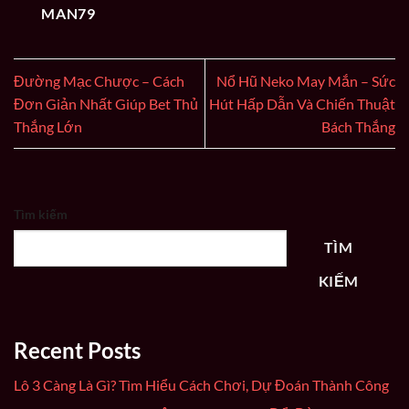
MAN79
Đường Mạc Chược – Cách
Nổ Hũ Neko May Mắn – Sức
Đơn Giản Nhất Giúp Bet Thủ
Hút Hấp Dẫn Và Chiến Thuật
Thắng Lớn
Bách Thắng
Tìm kiếm
TÌM
KIẾM
Recent Posts
Lô 3 Càng Là Gì? Tìm Hiểu Cách Chơi, Dự Đoán Thành Công