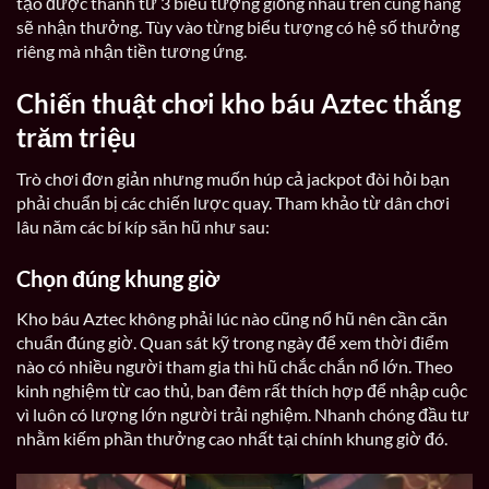
tạo được thành từ 3 biểu tượng giống nhau trên cùng hàng
sẽ nhận thưởng. Tùy vào từng biểu tượng có hệ số thưởng
riêng mà nhận tiền tương ứng.
Chiến thuật chơi kho báu Aztec thắng
trăm triệu
Trò chơi đơn giản nhưng muốn húp cả jackpot đòi hỏi bạn
phải chuẩn bị các chiến lược quay. Tham khảo từ dân chơi
lâu năm các bí kíp săn hũ như sau:
Chọn đúng khung giờ
Kho báu Aztec không phải lúc nào cũng nổ hũ nên cần căn
chuẩn đúng giờ. Quan sát kỹ trong ngày để xem thời điểm
nào có nhiều người tham gia thì hũ chắc chắn nổ lớn. Theo
kinh nghiệm từ cao thủ, ban đêm rất thích hợp để nhập cuộc
vì luôn có lượng lớn người trải nghiệm. Nhanh chóng đầu tư
nhằm kiếm phần thưởng cao nhất tại chính khung giờ đó.