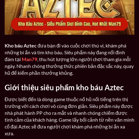
Kho báu Aztec
đưa bạn đi vào cuộc chơi thú vị, khám phá
những bí ẩn và tìm kho báu. Siêu phẩm này đang nổi đình
đám tại
Man79
, thu hút lượng lớn người chơi tham gia mỗi
ngày. Nhanh chóng thưởng thức phiên bản đặc sắc này, quay
hũ để kiếm phần thưởng khủng.
Giới thiệu siêu phẩm kho báu Aztec
Được biết đến là dòng game thuộc nổ hũ nổi tiếng trên thị
trường với cách chơi vô cùng đơn giản. Siêu phẩm này được
nhà phát hành PP cho ra mắt và nhanh chóng chiếm được
tình cảm của khách hàng. Game lấy bối cảnh từ nền văn minh
cổ đại Aztec sẽ đưa người chơi khám phá những bí ẩn xa
xưa.