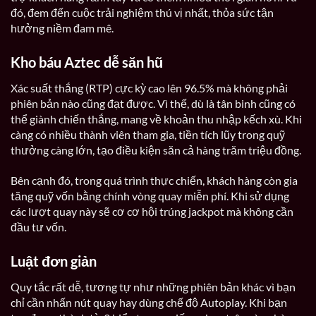
đó, đem đến cuộc trải nghiệm thú vị nhất, thỏa sức tận
hưởng niềm đam mê.
Kho báu Aztec dễ săn hũ
Xác suất thắng (RTP) cực kỳ cao lên 96.5% mà không phải
phiên bản nào cũng đạt được. Vì thế, dù là tân binh cũng có
thể giành chiến thắng, mang về khoản thu nhập kếch xù. Khi
càng có nhiều thành viên tham gia, tiền tích lũy trong quỹ
thưởng càng lớn, tạo điều kiện săn cả hàng trăm triệu đồng.
Bên cạnh đó, trong quá trình thực chiến, khách hàng còn gia
tăng quỹ vốn bằng chính vòng quay miễn phí. Khi sử dụng
các lượt quay này sẽ cơ cơ hội trúng jackpot mà không cần
đầu tư vốn.
Luật đơn giản
Quy tắc rất dễ, tương tự như những phiên bản khác vì bạn
chỉ cần nhấn nút quay hay dùng chế độ Autoplay. Khi bạn