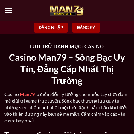
Bỏ
qua
nội
dung
ĐĂNG NHẬP
ĐĂNG KÝ
LƯU TRỮ DANH MỤC:
CASINO
Casino Man79 – Sòng Bạc Uy
Tín, Đẳng Cấp Nhất Thị
Trường
Casino
Man79
là điểm đến lý tưởng cho nhiều tay chơi đam
mê giải trí game trực tuyến. Sòng bạc thượng lưu quy tụ
những siêu phẩm hot nhất mọi thời đại. Chắc chắn khi bước
vào thiên đường này bạn sẽ mê mẩn, đắm chìm vào các ván
cược hay nhất.