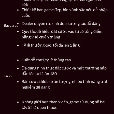
bởi:
Thiết kế bàn game đẹp, hình ảnh sắc nét, dễ nhập
cuộc
Dealer quyến rũ, xinh đẹp, tương tác dễ dàng
Baccarat
Quy tắc dễ hiểu, đặt cược vào tụ có tổng điểm
bằng 9 sẽ chiến thắng
Tỷ lệ thưởng cao, tối đa lên 1 ăn 8
Luật dễ chơi, tỷ lệ thắng cao
Đa dạng hình thức đặt cược và mức thưởng hấp
dẫn lên tới 1 ăn 180
Tài xỉu
Bàn cược thiết kế ấn tượng, nhiều tính năng trải
nghiệm dễ dàng
Không giới hạn thành viên, game sử dụng bộ bài
tây 52 lá quen thuộc