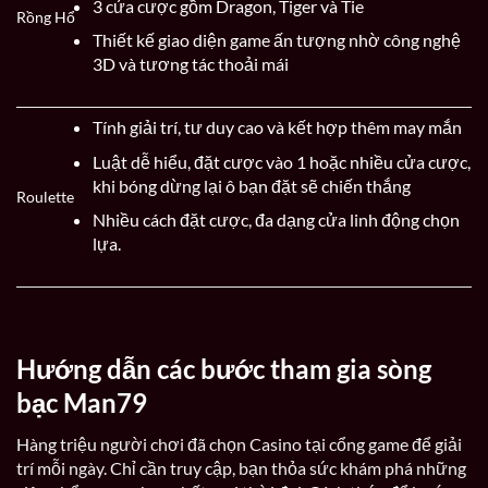
3 cửa cược gồm Dragon, Tiger và Tie
Rồng Hổ
Thiết kế giao diện game ấn tượng nhờ công nghệ
3D và tương tác thoải mái
Tính giải trí, tư duy cao và kết hợp thêm may mắn
Luật dễ hiểu, đặt cược vào 1 hoặc nhiều cửa cược,
khi bóng dừng lại ô bạn đặt sẽ chiến thắng
Roulette
Nhiều cách đặt cược, đa dạng cửa linh động chọn
lựa.
Hướng dẫn các bước tham gia sòng
bạc Man79
Hàng triệu người chơi đã chọn Casino tại cổng game để giải
trí mỗi ngày. Chỉ cần truy cập, bạn thỏa sức khám phá những