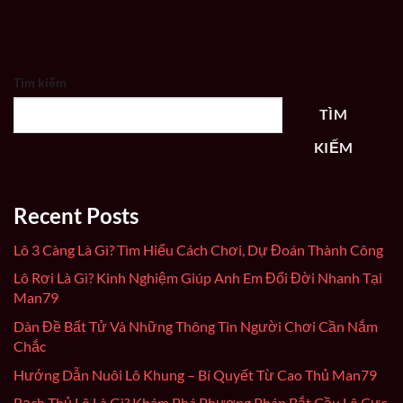
Tìm kiếm
TÌM
KIẾM
Recent Posts
Lô 3 Càng Là Gì? Tìm Hiểu Cách Chơi, Dự Đoán Thành Công
Lô Rơi Là Gì? Kinh Nghiệm Giúp Anh Em Đổi Đời Nhanh Tại
Man79
Dàn Đề Bất Tử Và Những Thông Tin Người Chơi Cần Nắm
Chắc
Hướng Dẫn Nuôi Lô Khung – Bí Quyết Từ Cao Thủ Man79
Bạch Thủ Lô Là Gì? Khám Phá Phương Pháp Bắt Cầu Lô Cực